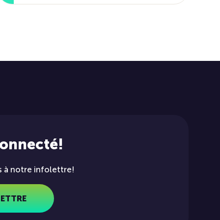
connecté!
à notre infolettre!
LETTRE