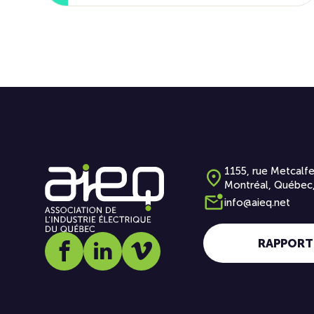
1155, rue Metcalfe
Montréal, Québec
info@aieq.net
RAPPORT
Social media link icon-facebook
Social media link icon-linkedin
Social media link icon-vimeo