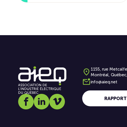
1155, rue Metcalfe
Montréal, Québec
info@aieq.net
RAPPORT
Social media link icon-facebook
Social media link icon-linkedin
Social media link icon-vimeo