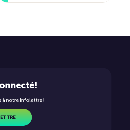
connecté!
à notre infolettre!
LETTRE